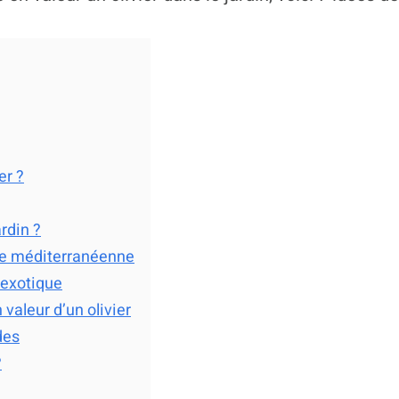
er ?
ardin ?
ce méditerranéenne
 exotique
valeur d’un olivier
des
?