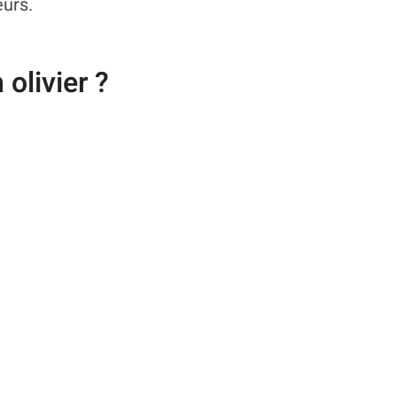
urs.
olivier ?